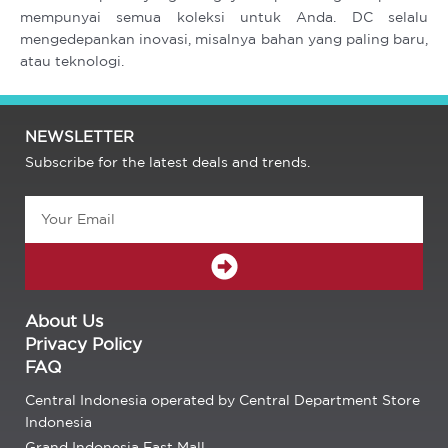
mempunyai semua koleksi untuk Anda. DC selalu
mengedepankan inovasi, misalnya bahan yang paling baru,
atau teknologi.
NEWSLETTER
Subscribe for the latest deals and trends.
Email
SUBMIT
About Us
Privacy Policy
FAQ
Central Indonesia operated by Central Department Store
Indonesia
Grand Indonesia East Mall