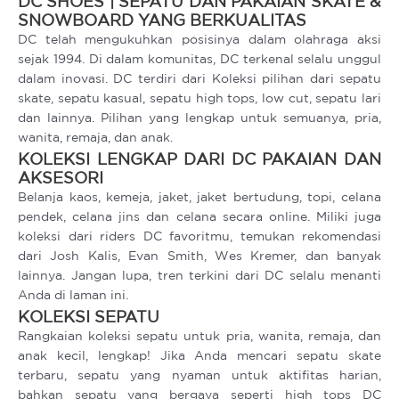
DC SHOES | SEPATU DAN PAKAIAN SKATE &
SNOWBOARD YANG BERKUALITAS
DC telah mengukuhkan posisinya dalam olahraga aksi
sejak 1994. Di dalam komunitas, DC terkenal selalu unggul
dalam inovasi. DC terdiri dari Koleksi pilihan dari sepatu
skate, sepatu kasual, sepatu high tops, low cut, sepatu lari
dan lainnya. Pilihan yang lengkap untuk semuanya, pria,
wanita, remaja, dan anak.
KOLEKSI LENGKAP DARI DC PAKAIAN DAN
AKSESORI
Belanja kaos, kemeja, jaket, jaket bertudung, topi, celana
pendek, celana jins dan celana secara online. Miliki juga
koleksi dari riders DC favoritmu, temukan rekomendasi
dari Josh Kalis, Evan Smith, Wes Kremer, dan banyak
lainnya. Jangan lupa, tren terkini dari DC selalu menanti
Anda di laman ini.
KOLEKSI SEPATU
Rangkaian koleksi sepatu untuk pria, wanita, remaja, dan
anak kecil, lengkap! Jika Anda mencari sepatu skate
terbaru, sepatu yang nyaman untuk aktifitas harian,
bahkan sepatu yang bergaya seperti high tops DC