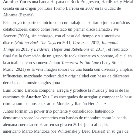
Another You
es una banda Hispana de Rock Progresivo, HardRock y Metal
creada en su origen por Luis Tormo Larrosa en 2007 en la ciudad de
Alicante (España).
Este proyecto parte de inicio como un trabajo en solitario junto a músicos
colaboradores, dando como resultado un primer disco llamado
Five
Seasons
(2008), sin embargo, con el paso del tiempo y sus sucesivos
discos
(Rolling Back The Days
en 2011,
Covers
en 2013,
Intangible
Things
en 2015 y
Evidence, Hopes and Rebellions
en 2017), el resultado
final fue la formación de un grupo de rock alternativo y potente, el cual en
la actualidad con su nuevo álbum
Tomorrow Is Too Late
(Lady Stone
Music, 2021) es la viva imagen sonora de una banda con diversas y amplias
influencias, mezclando modernidad y originalidad con bases de diferentes
décadas de la música anglosajona.
Luis Tormo Larrosa compone, arregla y produce la música y letras de las
canciones de
Another You
. Los encargados de arreglar y componer la base
rítmica son los músicos Carlos Morales y Ramón Hernández.
Juntos forman un power trio pontente y consolidado, habiéndolo
demostrado sobre los escenarios con bandas de renombre como la banda
alemana-sueca Jaded Heart en su gira en 2018, junto al bajista
americano Marco Mendoza (de Whitesnake y Dead Daisies) en su gira de