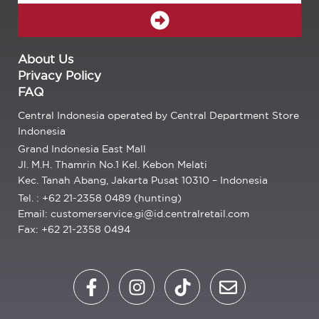
SUBMIT
About Us
Privacy Policy
FAQ
Central Indonesia operated by Central Department Store
Indonesia
Grand Indonesia East Mall
Jl. M.H. Thamrin No.1 Kel. Kebon Melati
Kec. Tanah Abang, Jakarta Pusat 10310 – Indonesia
Tel. : +62 21-2358 0489 (hunting)
Email: customerservice.gi@id.centralretail.com
Fax: +62 21-2358 0494
F
I
T
E
a
n
i
n
c
s
k
v