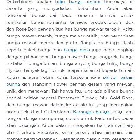
Outerbloom adalah
toko bunga online
tepercaya di
Jakarta yang menyediakan kebutuhan Anda akan
rangkaian bunga dan kado romantis lainnya. Untuk
rangkaian bunga romantis, tersedia produk Bloom Box
dan Rose Box dengan kualitas bunga mawar terbaik, yaitu
bunga mawar merah, bunga mawar putih, dan perpaduan
bunga mawar merah dan putih. Rangkaian bunga klasik
seperti buket bunga dan
bunga meja
juga hadir lengkap
dengan pilihan jenis bunga mawar, bunga anggrek, bunga
matahari, bunga krisan, bunga anyelir, bunga tulip, bunga
lily, dan banyak lagi. Untuk ucapan selamat kepada teman,
keluarga, atau rekan kerja, tersedia juga
parcel,
papan
bunga
dan standing flower dengan desain yang mewah,
unik, dan menawan. Tak hanya itu, juga ada pilihan bunga
special edition seperti Preserved Flower, 24K Gold Rose,
dan bunga mawar dalam kotak akrilik yang merupakan
produk eksklusif Outerbloom.
Karangan bunga
yang kami
rangkai dengan sempurna, cocok untuk kado untuk pacar
atau pasangan Anda dalam merayakan hari anniversary,
ulang tahun, Valentine, engagement atau lamaran, dan
momen penting lainnya. Keragaman desain dan kesegaran