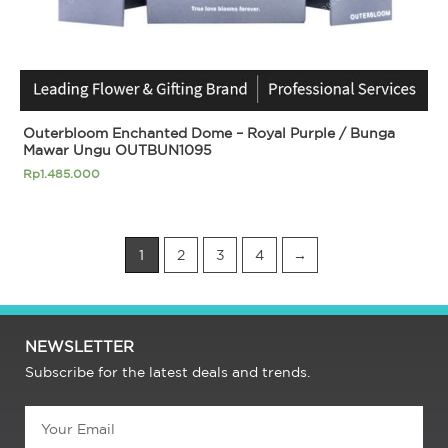
Outerbloom Enchanted Dome – Royal Purple / Bunga
Mawar Ungu OUTBUN1095
Rp
1.485.000
1
2
3
4
→
NEWSLETTER
Subscribe for the latest deals and trends.
Email